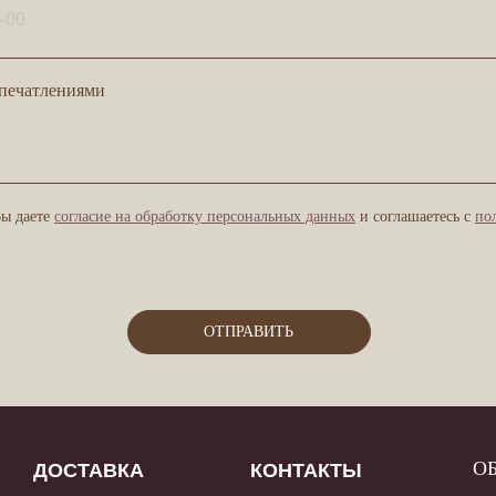
печатлениями
Вы даете
согласие на обработку персональных данных
и соглашаетесь с
по
ОТПРАВИТЬ
ОБРАТНАЯ СВЯ
ОСТАВКА
КОНТАКТЫ
00 - 22:45
info@gillscafe.ru
рта доставки
+7 (921) 907 36 11
ОТПРАВИТ
ужба поддержки: