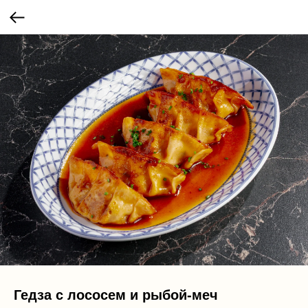
Гедза с лососем и рыбой-меч